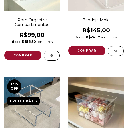
Pote Organize
Bandeja Mold
Compartimentos
R$145,00
R$99,00
6
x de
R$24,17
sem juros
6
x de
R$16,50
sem juros
13
%
OFF
FRETE GRÁTIS