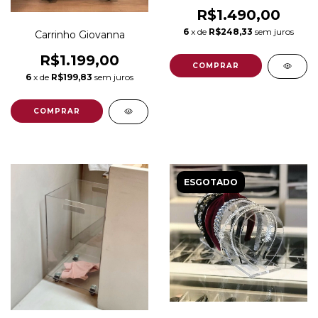
R$1.490,00
6
x de
R$248,33
sem juros
Carrinho Giovanna
R$1.199,00
6
x de
R$199,83
sem juros
ESGOTADO