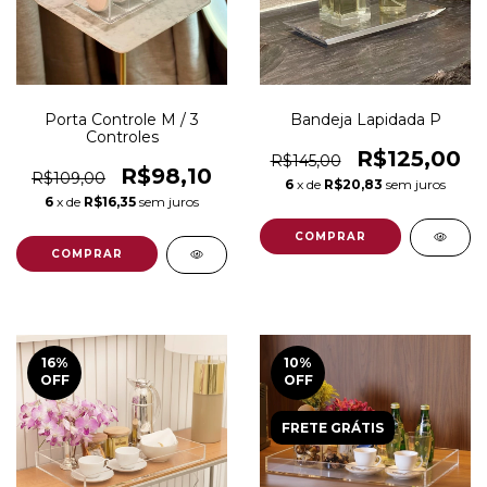
Porta Controle M / 3
Bandeja Lapidada P
Controles
R$125,00
R$145,00
R$98,10
R$109,00
6
x de
R$20,83
sem juros
6
x de
R$16,35
sem juros
16
%
10
%
OFF
OFF
FRETE GRÁTIS