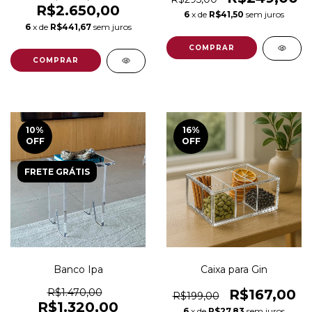
R$2.650,00
6
x de
R$41,50
sem juros
6
x de
R$441,67
sem juros
10
%
16
%
OFF
OFF
FRETE GRÁTIS
Banco Ipa
Caixa para Gin
R$1.470,00
R$167,00
R$199,00
R$1.320,00
6
x de
R$27,83
sem juros