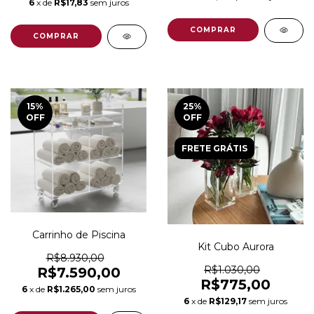
6
x de
R$17,83
sem juros
COMPRAR
15
%
25
%
OFF
OFF
FRETE GRÁTIS
Carrinho de Piscina
Kit Cubo Aurora
R$8.930,00
R$1.030,00
R$7.590,00
R$775,00
6
x de
R$1.265,00
sem juros
6
x de
R$129,17
sem juros