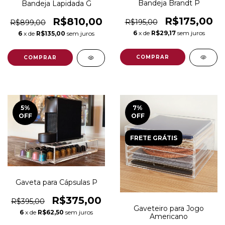
Bandeja Brandt P
Bandeja Lapidada G
R$175,00
R$810,00
R$195,00
R$899,00
6
x de
R$29,17
sem juros
6
x de
R$135,00
sem juros
5
%
7
%
OFF
OFF
FRETE GRÁTIS
Gaveta para Cápsulas P
R$375,00
R$395,00
Gaveteiro para Jogo
6
x de
R$62,50
sem juros
Americano