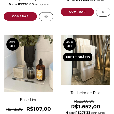
6
x de
R$220,00
sem juros
26
%
30
%
OFF
OFF
FRETE GRÁTIS
Toalheiro de Piso
Base Line
R$2.360,00
R$1.652,00
R$107,00
R$145,00
6
x de
R$275,33
sem juros