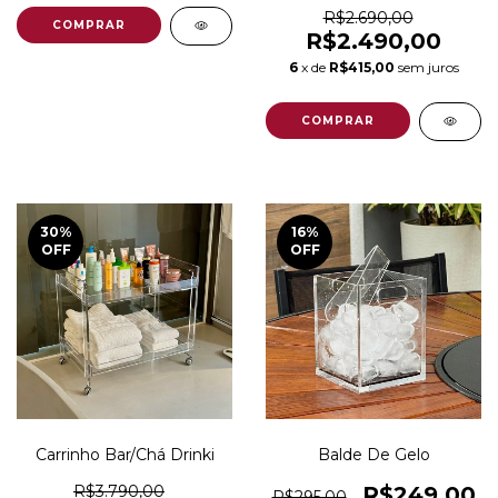
R$2.690,00
COMPRAR
R$2.490,00
6
x de
R$415,00
sem juros
30
%
16
%
OFF
OFF
Carrinho Bar/Chá Drinki
Balde De Gelo
R$3.790,00
R$249,00
R$295,00