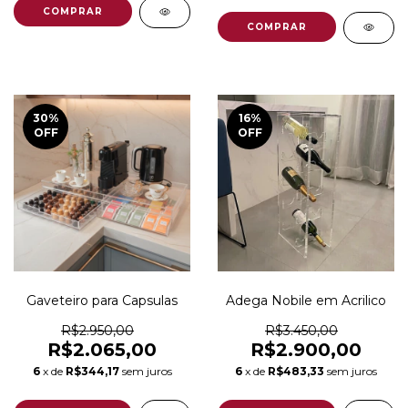
30
%
16
%
OFF
OFF
Gaveteiro para Capsulas
Adega Nobile em Acrilico
R$2.950,00
R$3.450,00
R$2.065,00
R$2.900,00
6
x de
R$344,17
sem juros
6
x de
R$483,33
sem juros