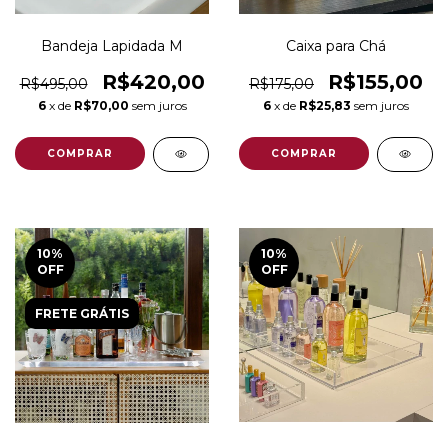
Bandeja Lapidada M
Caixa para Chá
R$420,00
R$155,00
R$495,00
R$175,00
6
x de
R$70,00
sem juros
6
x de
R$25,83
sem juros
10
%
10
%
OFF
OFF
FRETE GRÁTIS