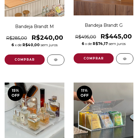
Bandeja Brandt G
Bandeja Brandt M
R$445,00
R$240,00
R$495,00
R$285,00
6
x de
R$74,17
sem juros
6
x de
R$40,00
sem juros
15
%
11
%
OFF
OFF