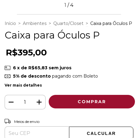
1
/
4
Início
>
Ambientes
>
Quarto/Closet
>
Caixa para Óculos P
Caixa para Óculos P
R$395,00
6
x de
R$65,83
sem juros
5% de desconto
pagando com Boleto
Ver mais detalhes
ALTERAR CEP
Entregas para o CEP:
Meios de envio
CALCULAR