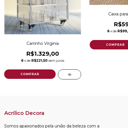
Caixa par
R$59
6
x de
R$99
Carrinho Virginia
R$1.329,00
6
x de
R$221,50
sem juros
Acrílico Decora
Somos apaixonados pela união da beleza com a