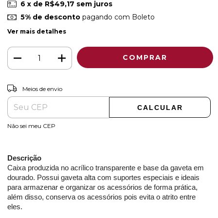
6
x de
R$49,17
sem juros
5% de desconto
pagando com Boleto
Ver mais detalhes
ALTERAR CEP
Entregas para o CEP:
Meios de envio
CALCULAR
Não sei meu CEP
Descrição
Caixa produzida no acrílico transparente e base da gaveta em
dourado. Possui gaveta alta com suportes especiais e ideais
para armazenar e organizar os acessórios de forma prática,
além disso, conserva os acessórios pois evita o atrito entre
eles.