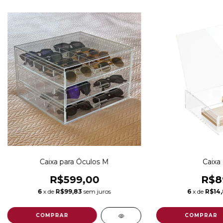
Caixa para Óculos M
Caixa 
R$599,00
R$8
6
x de
R$99,83
sem juros
6
x de
R$14,