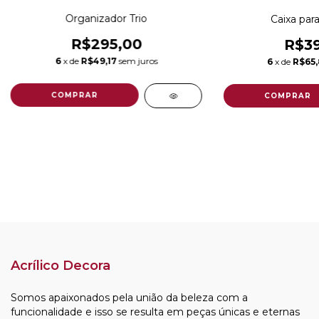
Organizador Trio
Caixa par
R$295,00
R$39
6
x de
R$49,17
sem juros
6
x de
R$65
Acrílico Decora
Somos apaixonados pela união da beleza com a
funcionalidade e isso se resulta em peças únicas e eternas