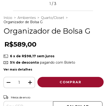
1
/
3
Início
>
Ambientes
>
Quarto/Closet
>
Organizador de Bolsa G
Organizador de Bolsa G
R$589,00
6
x de
R$98,17
sem juros
5% de desconto
pagando com Boleto
Ver mais detalhes
ALTERAR CEP
Entregas para o CEP:
Meios de envio