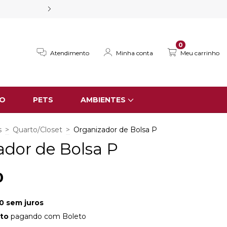
GANHE 10% DE DESCONTO NA PRIMEI
0
Atendimento
Minha conta
Meu carrinho
IO
PETS
AMBIENTES
s
>
Quarto/Closet
>
Organizador de Bolsa P
ador de Bolsa P
0
0
sem juros
to
pagando com Boleto