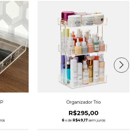
Organizador Trio
 P
R$295,00
6
x de
R$49,17
sem juros
ros