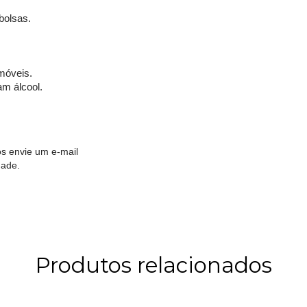
bolsas.
móveis.
am álcool.
s envie um e-mail
dade.
Produtos relacionados