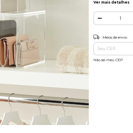
Ver mais detalhes
Entregas para o CEP:
Meios de envio
Não sei meu CEP